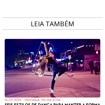
LEIA TAMBÉM
14.03.2024
-
Destaque
,
No Dia a Dia
SEIS ESTILOS DE DANÇA PARA MANTER A FORMA