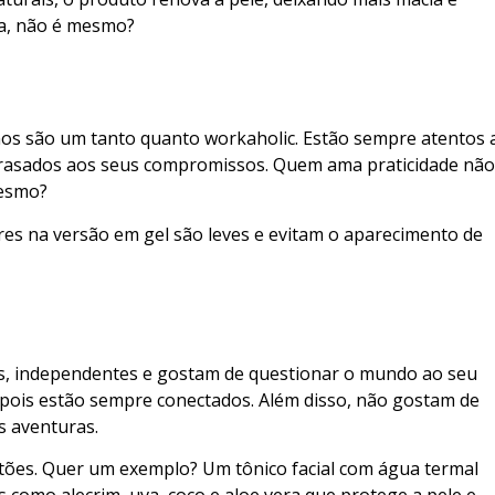
pa, não é mesmo?
nos são um tanto quanto workaholic. Estão sempre atentos 
trasados aos seus compromissos. Quem ama praticidade não
mesmo?
ores na versão em gel são leves e evitam o aparecimento de
s, independentes e gostam de questionar o mundo ao seu
 pois estão sempre conectados. Além disso, não gostam de
s aventuras.
tões. Quer um exemplo? Um tônico facial com água termal
 como alecrim, uva, coco e aloe vera que protege a pele e