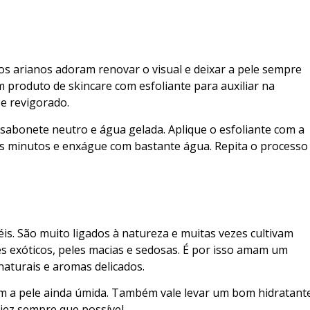
s arianos adoram renovar o visual e deixar a pele sempre
m produto de skincare com esfoliante para auxiliar na
 e revigorado.
sabonete neutro e água gelada. Aplique o esfoliante com a
is minutos e enxágue com bastante água. Repita o processo
éis. São muito ligados à natureza e muitas vezes cultivam
s exóticos, peles macias e sedosas. É por isso amam um
aturais e aromas delicados.
om a pele ainda úmida. Também vale levar um bom hidratant
iez sempre que possível.