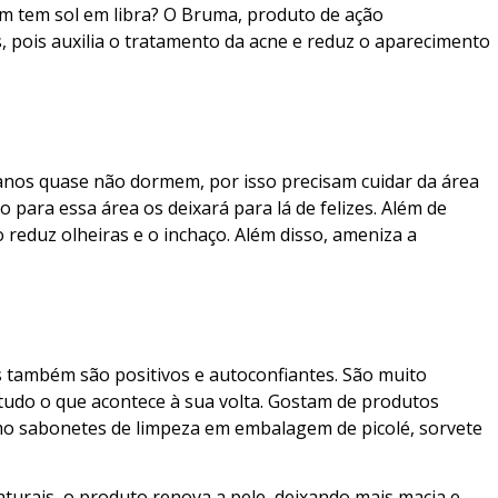
m tem sol em libra? O Bruma, produto de ação
as, pois auxilia o tratamento da acne e reduz o aparecimento
ianos quase não dormem, por isso precisam cuidar da área
 para essa área os deixará para lá de felizes. Além de
o reduz olheiras e o inchaço. Além disso, ameniza a
s também são positivos e autoconfiantes. São muito
tudo o que acontece à sua volta. Gostam de produtos
mo sabonetes de limpeza em embalagem de picolé, sorvete
aturais, o produto renova a pele, deixando mais macia e