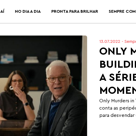
AÍ
NO DIA A DIA
PRONTA PARA BRILHAR
SEMPRE COM
13.07.2022
-
Semp
ONLY 
BUILDI
A SÉRI
MOME
Only Murders in
conta as peripé
para desvendar u