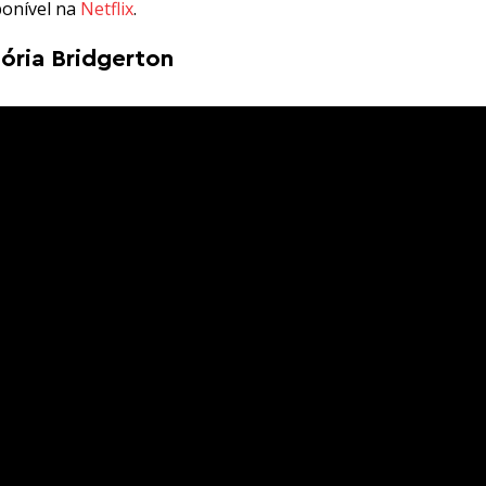
ponível na
Netflix
.
tória Bridgerton