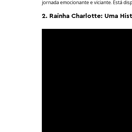
jornada emocionante e viciante. Está dis
2. Rainha Charlotte: Uma His